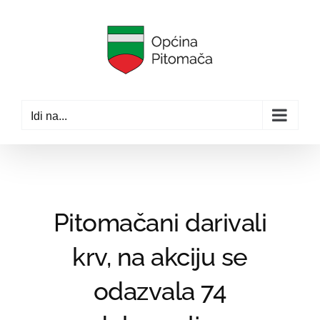
Skip
to
content
Idi na...
Pitomačani darivali
krv, na akciju se
odazvala 74