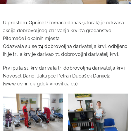
U prostoru Općine Pitomača danas (utorak) je održana
akcija dobrovoljnog darivanja krvi za građanstvo
Pitomače i okolnih mjesta.
Odazvala su se 74 dobrovoljna darivatelja krvi, odbijeno
ih je tri, a krv je darivao 71 dobrovoljni darivatelj krvi.
Prvi puta su krv darivala tri dobrovoljna darivatelja krvi:
Novosel Dario, Jakupec Petra i Dudašek Danijela.
(www.icv.hr, ck-gdck-virovitica.eu)