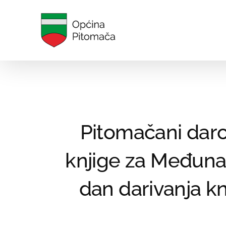
Skip
to
content
Pitomačani daro
knjige za Međuna
dan darivanja kn