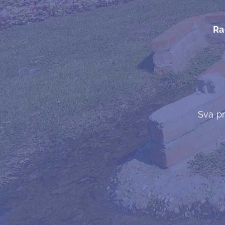
Ra
Sva pr