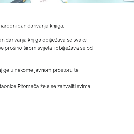
unarodni dan darivanja knjiga.
dan darivanja knjiga obilježava se svake
proširio širom svijeta i obilježava se od
e knjige u nekome javnom prostoru te
čitaonice Pitomača žele se zahvaliti svima