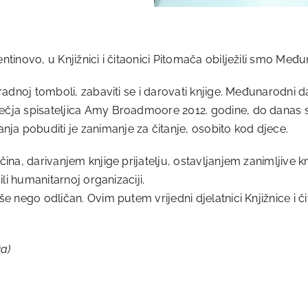
entinovo, u Knjižnici i čitaonici Pitomača obilježili smo Međ
agradnoj tomboli, zabaviti se i darovati knjige. Međunarodni 
ečja spisateljica Amy Broadmoore 2012. godine, do danas se 
ja pobuditi je zanimanje za čitanje, osobito kod djece.
načina, darivanjem knjige prijatelju, ostavljanjem zanimljiv
 ili humanitarnoj organizaciji.
iše nego odličan. Ovim putem vrijedni djelatnici Knjižnice i 
ča)