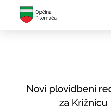
Skip
to
content
Novi plovidbeni re
za Križnicu