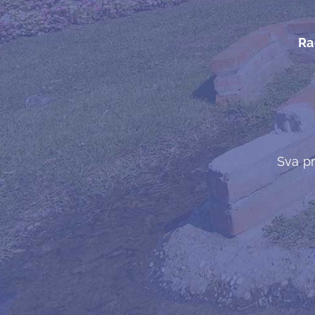
Ra
Sva pr