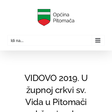
Skip
to
content
Idi na...
VIDOVO 2019. U
župnoj crkvi sv.
Vida u Pitomači