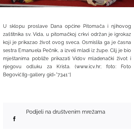
U sklopu proslave Dana općine Pitomača i njihovog
zaštitnika sv. Vida, u pitomačkoj crkvi održan je igrokaz
koji je prikazao život ovog sveca. Osmislila ga je časna
sestra Emanuela Pečnik, a izveli mladi iz župe. Cilj je bio
mještanima pobliže prikazati Vidov mladenački život i
njegovu odluku za Krista. (www.icv.hr; foto: Foto
Begović)[g-gallery gid=”7341″]
Podijeli na društvenim mrežama