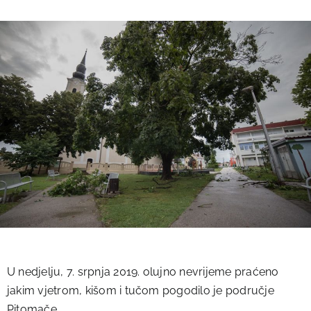
U nedjelju, 7. srpnja 2019. olujno nevrijeme praćeno
jakim vjetrom, kišom i tučom pogodilo je područje
Pitomače.