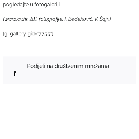
pogledajte u fotogaleriji.
(www.icv.hr, žđl, fotografije: I. Bedeković, V. Šajn)
[g-gallery gid=”7755″]
Podijeli na društvenim mrežama