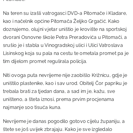
Na teren su izašli vatrogasci DVD-a Pitomače i Kladare,
kao i načelnik općine Pitomača Željko Grgačić. Kako
doznajemo, olujni vjetar uništio je krovište na sportskoj
dvorani Osnovne škole Petra Preradovića u Pitomači, a
srušio je i stabla u Vinogradskoj ulici i Ulici Vatroslava
Lisinskog koja su pala na cestu te ometala promet pa je
tim dijelom promet regulirala policija.
Niti ovoga puta nevrijeme nije zaobišlo Križnicu, gdje je
uništilo plastenike, kao i sav urod. Obitelj Čor papriku je
trebala brati za tjedan dana, a sad im je, kažu, sve
uništeno, a šteta iznosi, prema prvim procjenama
najmanje 100 tisuća kuna.
Nevrijeme je danas pogodilo gotovo cijelu županiju, a
štete se još uvijek zbrajaju. Kako je sve izgledalo