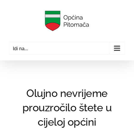
Skip
to
content
Idi na...
Olujno nevrijeme
prouzročilo štete u
cijeloj općini