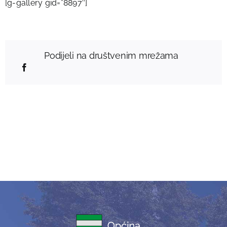
[g-gallery gid=”8897″]
Podijeli na društvenim mrežama