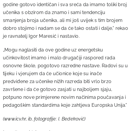
godine gotovo identičan i sva sreća da imamo toliki broj
učenika s obzirom da znamo i sami tendenciju
smanjenja broja učenika, ali mi još uvijek s tim brojem
dobro stojimo i nadam se da će tako ostati i dalje,” rekao
je ravnatelj Igor Maresić i nastavio.
„Mogu naglasiti da ove godine uz energetsku
učinkovitost imamo i malo drugačiji raspored rada
osnovne škole, pogotovo razredne nastave. Radovi su u
tijeku i vjerujem da će učionice koje su inače
predviđene za učenike nižih razreda biti vrlo brzo
završene i da će gotovo zasjati u najboljem sjaju,
potpuno nove primjerene novim načinima poučavanja i
pedagoškim standardima koje zahtjeva Europska Unija.”
(www.icv.hr, ib, fotografije: I. Bedeković)