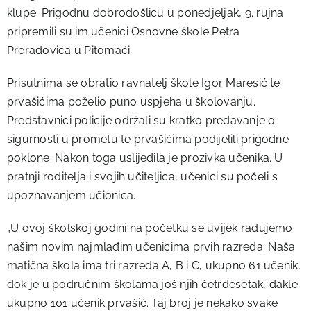
klupe. Prigodnu dobrodošlicu u ponedjeljak, 9. rujna
pripremili su im učenici Osnovne škole Petra
Preradovića u Pitomači.
Prisutnima se obratio ravnatelj škole Igor Maresić te
prvašićima poželio puno uspjeha u školovanju.
Predstavnici policije održali su kratko predavanje o
sigurnosti u prometu te prvašićima podijelili prigodne
poklone. Nakon toga uslijedila je prozivka učenika. U
pratnji roditelja i svojih učiteljica, učenici su počeli s
upoznavanjem učionica.
„U ovoj školskoj godini na početku se uvijek radujemo
našim novim najmlađim učenicima prvih razreda. Naša
matična škola ima tri razreda A, B i C, ukupno 61 učenik,
dok je u područnim školama još njih četrdesetak, dakle
ukupno 101 učenik prvašić. Taj broj je nekako svake