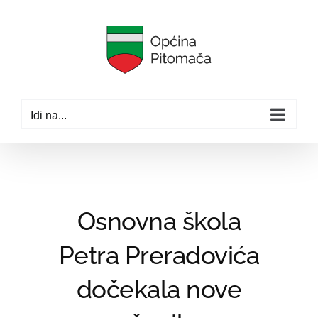
Skip
to
content
Idi na...
Osnovna škola
Petra Preradovića
dočekala nove