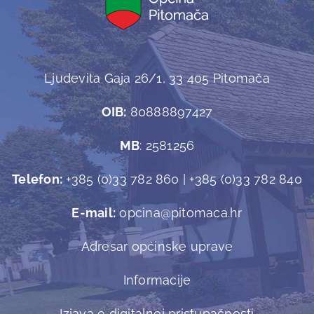
Ljudevita Gaja 26/1, 33 405 Pitomača
OIB:
80888897427
MB
: 2581256
Telefon:
+385 (0)33 782 860 | +385 (0)33 782 840
E-mail:
opcina@pitomaca.hr
Adresar općinske uprave
Informacije
Izjava o digitalnoj pristupačnosti