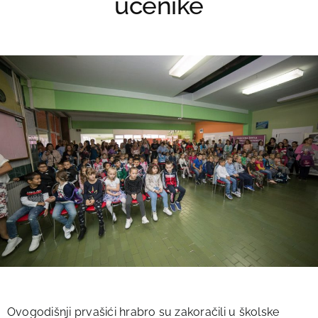
učenike
Ovogodišnji prvašići hrabro su zakoračili u školske