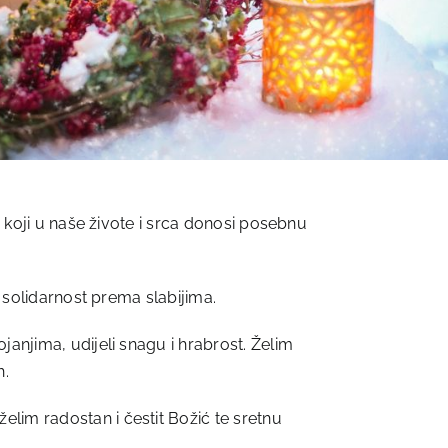
n koji u naše živote i srca donosi posebnu
i solidarnost prema slabijima.
anjima, udijeli snagu i hrabrost. Želim
h.
lim radostan i čestit Božić te sretnu