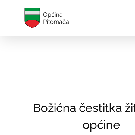
Skip
to
content
Božićna čestitka ži
općine