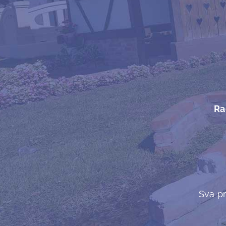
Ra
Sva pr