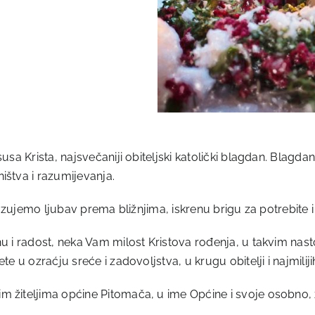
sa Krista, najsvečaniji obiteljski katolički blagdan. Blagda
ištva i razumijevanja.
kazujemo ljubav prema bližnjima, iskrenu brigu za potrebite 
 i radost, neka Vam milost Kristova rođenja, u takvim nastoj
 u ozraćju sreće i zadovoljstva, u krugu obitelji i najmiliji
žiteljima općine Pitomača, u ime Općine i svoje osobno, že