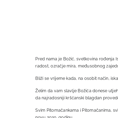
Pred nama je Božić, svetkovina rođenja Isu
radost, ozračje mira, međusobnog zajedn
Bliži se vrijeme kada, na osobit način, is
Želim da vam slavlje Božića donese utjehu
da najradosniji kršćanski blagdan provedete
Svim Pitomačankama i Pitomačanima, svim 
novu 2020. godinu.