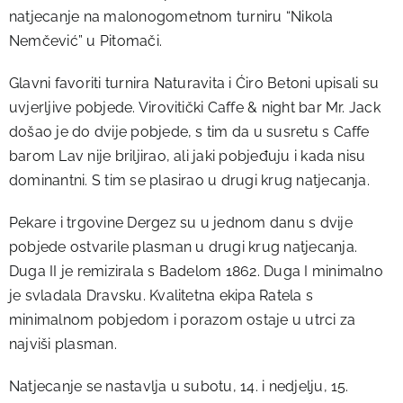
natjecanje na malonogometnom turniru “Nikola
Nemčević” u Pitomači.
Glavni favoriti turnira Naturavita i Ćiro Betoni upisali su
uvjerljive pobjede. Virovitički Caffe & night bar Mr. Jack
došao je do dvije pobjede, s tim da u susretu s Caffe
barom Lav nije briljirao, ali jaki pobjeđuju i kada nisu
dominantni. S tim se plasirao u drugi krug natjecanja.
Pekare i trgovine Dergez su u jednom danu s dvije
pobjede ostvarile plasman u drugi krug natjecanja.
Duga II je remizirala s Badelom 1862. Duga I minimalno
je svladala Dravsku. Kvalitetna ekipa Ratela s
minimalnom pobjedom i porazom ostaje u utrci za
najviši plasman.
Natjecanje se nastavlja u subotu, 14. i nedjelju, 15.