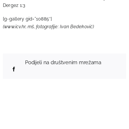
Dergez 1:3
[g-gallery gid=”10885″]
(www.icv.hr, mš, fotografije: Ivan Bedeković)
Podijeli na društvenim mrežama