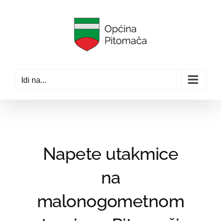
Skip
to
content
Idi na...
Napete utakmice
na
malonogometnom