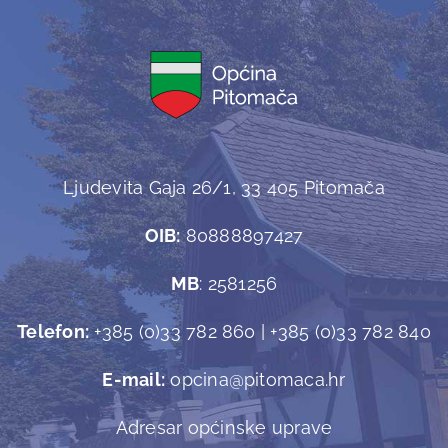
Ljudevita Gaja 26/1, 33 405 Pitomača
OIB:
80888897427
MB
: 2581256
Telefon:
+385 (0)33 782 860 | +385 (0)33 782 840
E-mail:
opcina@pitomaca.hr
Adresar općinske uprave