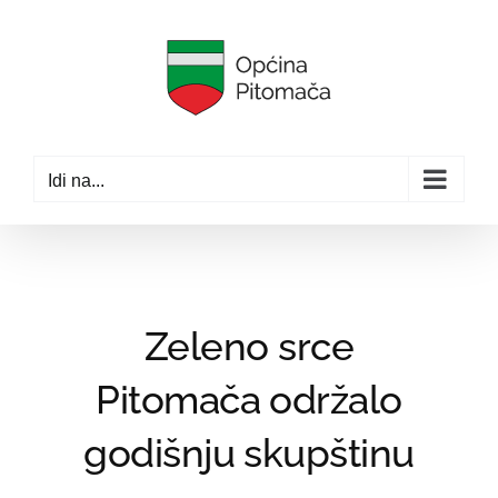
Skip
to
content
Idi na...
Zeleno srce
Pitomača održalo
godišnju skupštinu