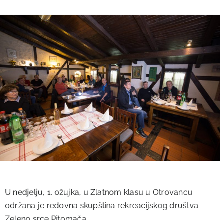
U nedjelju, 1. ožujka, u Zlatnom klasu u Otrovancu
održana je redovna skupština rekreacijskog društva
Zeleno srce Pitomača.