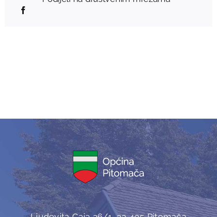
Ljudevita Gaja 26/1, 33 405 Pitomača