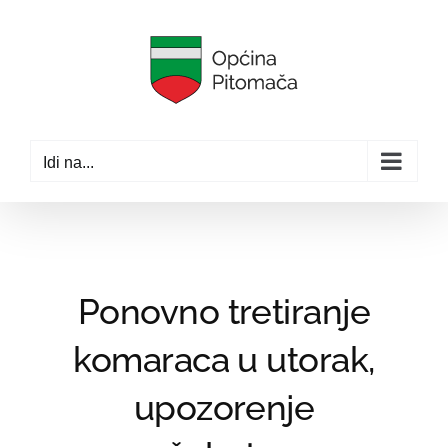
Skip
to
content
Idi na...
Ponovno tretiranje
komaraca u utorak,
upozorenje