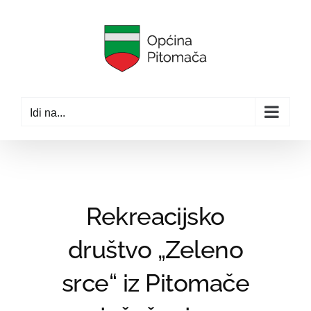
Skip
to
content
Idi na...
Rekreacijsko
društvo „Zeleno
srce“ iz Pitomače