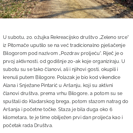
U subotu, 20. ožujka Rekreacijsko društvo „Zeleno srce“
iz Pitomače uputilo se na već tradicionalno pješačenje
Bilogorom pod nazivom „Pozdrav proljeću“. Riječ je o
prvoj aktivnosti, od godišnje 20-ak koje organiziraju. U
subotu su se tako članovi, ali i njihovi gosti, okupili i
krenuli putem Bilogore. Polazak je bio kod vikendice
Alana i Snježane Pintarić u Aršanju, koji su aktivni
članovi društva, prema vrhu Bilogore, a potom su se
spuštali do Kladarskog brega, potom stazom natrag do
Aršanja i početne točke. Staza je bila duga oko 6
kilometara, te je time obilježen prvi dan proljeća kao i
početak rada Društva.