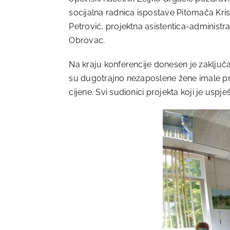
socijalna radnica ispostave Pitomača Kristi
Petrović, projektna asistentica-administr
Obrovac.
Na kraju konferencije donesen je zaključa
su dugotrajno nezaposlene žene imale pril
cijene. Svi sudionici projekta koji je us