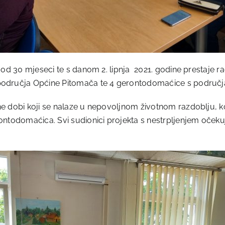
 od 30 mjeseci te s danom 2. lipnja 2021. godine prestaje r
područja Općine Pitomača te 4 gerontodomaćice s područja
 dobi koji se nalaze u nepovoljnom životnom razdoblju, koli
ntodomaćica. Svi sudionici projekta s nestrpljenjem očekuj