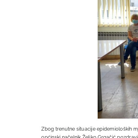
Zbog trenutne situacije epidemioloških 
općinski načelnik Željko Grgačić pozdravi