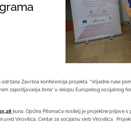
rograma
držana Završna konferencija projekta “Vrijedne ruke pomoći”
rogram zapošljavanja žena“ u sklopu Europskog socijalnog f
125,28
kuna. Općina Pitomača nositelj je projektne prijave s
 ured Virovitica, Centar za socijalnu skrb Virovitica. Proje