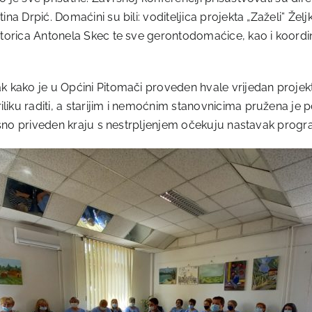
na Drpić. Domaćini su bili: voditeljica projekta „Zaželi” Želj
atorica Antonela Skec te sve gerontodomaćice, kao i koordin
k kako je u Općini Pitomači proveden hvale vrijedan projekt 
iku raditi, a starijim i nemoćnim stanovnicima pružena je po
pješno priveden kraju s nestrpljenjem očekuju nastavak prog