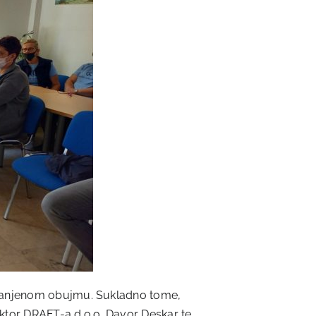
 smanjenom obujmu. Sukladno tome,
rektor DRAFT-a d.o.o. Davor Deskar te