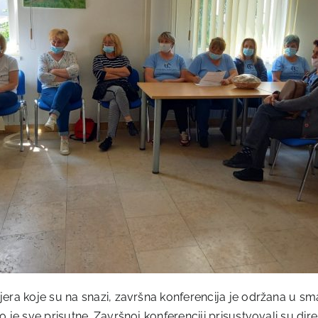
mjera koje su na snazi, završna konferencija je održana u
o je sve prisutne. Završnoj konferenciji prisustvovali su di