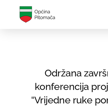
Skip
to
content
Održana završ
konferencija pro
“Vrijedne ruke p