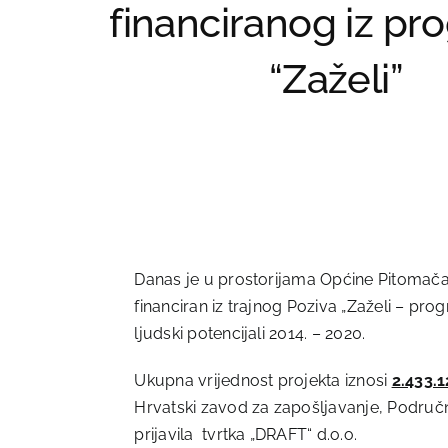
financiranog iz p
“Zaželi”
Danas je u prostorijama Općine Pitomača o
financiran iz trajnog Poziva „Zaželi – p
ljudski potencijali 2014. – 2020.
Ukupna vrijednost projekta iznosi
2.433.
Hrvatski zavod za zapošljavanje, Područni
prijavila tvrtka „DRAFT“ d.o.o.