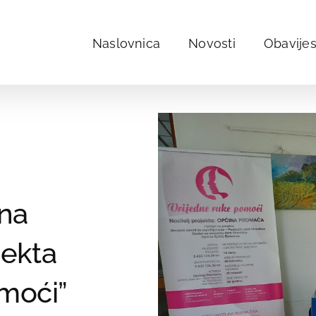
Naslovnica
Novosti
Obavijes
na
jekta
omoći”