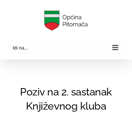
Skip
to
content
Idi na...
Poziv na 2. sastanak
Književnog kluba