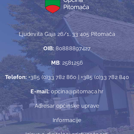
Ljudevita Gaja 26/1, 33 405 Pitomača
OIB:
80888897427
MB
: 2581256
Telefon:
+385 (0)33 782 860 | +385 (0)33 782 840
E-mail:
opcina@pitomaca.hr
Adresar općinske uprave
Informacije