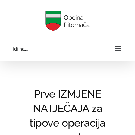
Skip
to
content
Idi na...
Prve IZMJENE
NATJEČAJA za
tipove operacija