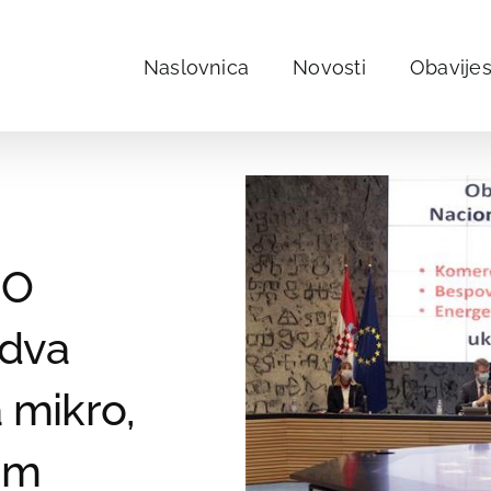
Naslovnica
Novosti
Obavijes
OO
 dva
 mikro,
im