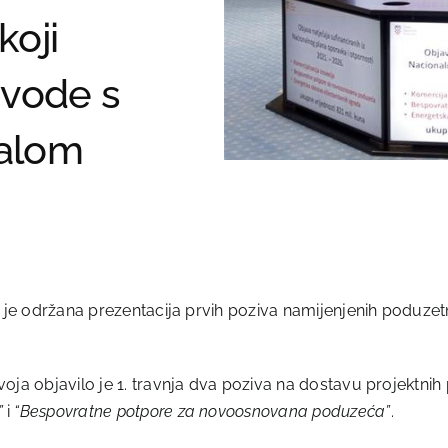
koji
zvode s
jalom
as je održana prezentacija prvih poziva namijenjenih poduze
oja objavilo je 1. travnja dva poziva na dostavu projektnih 
”
i
“Bespovratne potpore za novoosnovana poduzeća”
.