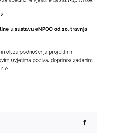
e za specifične vještine za
start-up
tvrtke.
2.
line u sustavu eNPOO od 20. travnja
ni rok za podnošenja projektnih
 svim uvjetima poziva, doprinos zadanim
nje.