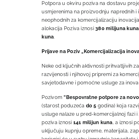
Potpora u okviru poziva na dostavu proje
usmjerenima na proizvodnju naprednih i i
neophodnih za komercijalizaciju inovacija i
alokacija Poziva iznosi
380 milijuna kuna
kuna
.
Prijave na Poziv „Komercijalizacija inov
Neke od ključnih aktivnosti prihvatljivih
razvijenosti i njihovoj pripremi za komerc
savjetodavne i pomoćne usluge za inovaci
Pozivom
“Bespovratne potpore za nov
(starost poduzeća
do 5
godina) koja razvij
usluge nalaze u pred-komercijalnoj fazi 
poziva iznosi
141 milijun kuna
, a iznosi 
uključuju kupnju opreme, materijala, zap