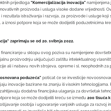
ktnih prijedloga
“Komercijalizacija inovacija”
namijenjena 
novativnih proizvoda i usluga visoke dodane vrijednosti. Ov
 rezultata istraživanja i razvoja, za proizvode i usluge koji
, a iznosi potpore koja se može dodijeliti poduzetnicima k
acija“ zaprimaju se od 20. svibnja 2022.
 za financiranje u sklopu ovog poziva su namijenjene dovrše
ijalnu proizvodnju uključujući zaštitu intelektualnog vlasniš
je ali i nabavu novih strojeva, opreme i sl. neophodnih za
oosnovana poduzeća”
poticat će se investicije novoosnova
aju inovacije bazirane na znanju ili visokim tehnologijama. Ri
i zahtijevaju dodatna financijska ulaganja za dovršetak teh
potpore koja se može dodijeliti kreću se između
200 tisuća 
ošljavanje osoblja i ugovaranje vanjskih usluga za razvoj i