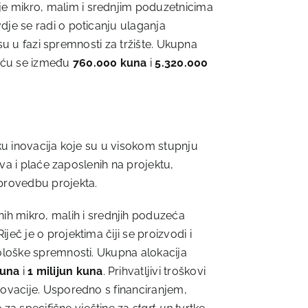
je mikro, malim i srednjim poduzetnicima
dje se radi o poticanju ulaganja
 su u fazi spremnosti za tržište. Ukupna
reću se između
760.000 kuna
i
5.320.000
tku inovacija koje su u visokom stupnju
tva i plaće zaposlenih na projektu,
 provedbu projekta.
nih mikro, malih i srednjih poduzeća
ječ je o projektima čiji se proizvodi i
nološke spremnosti. Ukupna alokacija
kuna
i
1 milijun kuna
. Prihvatljivi troškovi
novacije. Usporedno s financiranjem,