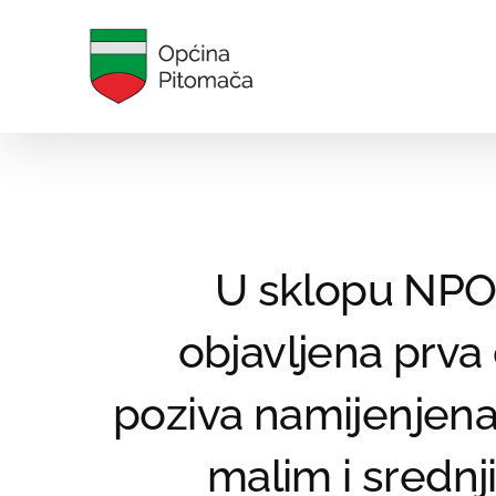
Skip
to
content
U sklopu NP
objavljena prva
poziva namijenjena
malim i srednj