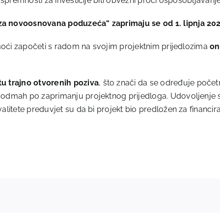
i spremnosti za investicije biti obvezni proći osposobljavanj
za novoosnovana poduzeća“ zaprimaju se od 1. lipnja 202
e moći započeti s radom na svojim projektnim prijedlozima
on
u trajno otvorenih poziva
, što znači da se određuje počet
e odmah po zaprimanju projektnog prijedloga. Udovoljenje
alitete preduvjet su da bi projekt bio predložen za financira