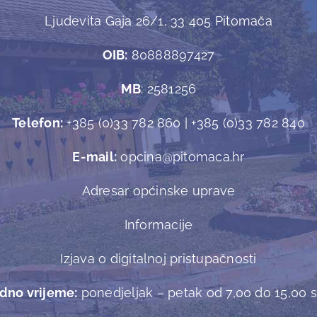
Ljudevita Gaja 26/1, 33 405 Pitomača
OIB:
80888897427
MB
: 2581256
Telefon:
+385 (0)33 782 860 | +385 (0)33 782 840
E-mail:
opcina@pitomaca.hr
Adresar općinske uprave
Informacije
Izjava o digitalnoj pristupačnosti
dno vrijeme:
ponedjeljak – petak od 7,00 do 15,00 sa