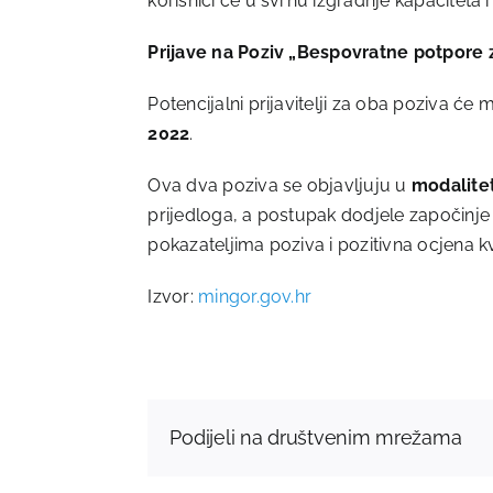
korisnici će u svrhu izgradnje kapaciteta 
Prijave na Poziv „Bespovratne potpore 
Potencijalni prijavitelji za oba poziva ć
2022
.
Ova dva poziva se objavljuju u
modalitet
prijedloga, a postupak dodjele započinj
pokazateljima poziva i pozitivna ocjena kv
Izvor:
mingor.gov.hr
Podijeli na društvenim mrežama