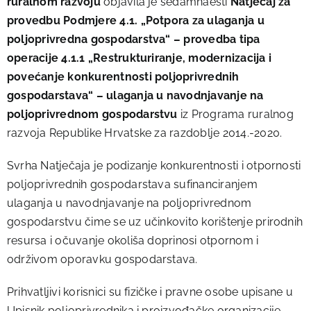
ruralnom razvoju
objavila je sedamnaesti
Natječaj za
provedbu Podmjere 4.1. „Potpora za ulaganja u
poljoprivredna gospodarstva“ – provedba tipa
operacije 4.1.1 „Restrukturiranje, modernizacija i
povećanje konkurentnosti poljoprivrednih
gospodarstava“ – ulaganja u navodnjavanje na
poljoprivrednom gospodarstvu
iz Programa ruralnog
razvoja Republike Hrvatske za razdoblje 2014.-2020.
Svrha Natječaja je podizanje konkurentnosti i otpornosti
poljoprivrednih gospodarstava sufinanciranjem
ulaganja u navodnjavanje na poljoprivrednom
gospodarstvu čime se uz učinkovito korištenje prirodnih
resursa i očuvanje okoliša doprinosi otpornom i
održivom oporavku gospodarstava.
Prihvatljivi korisnici su fizičke i pravne osobe upisane u
Upisnik poljoprivrednika i proizvođačke organizacije