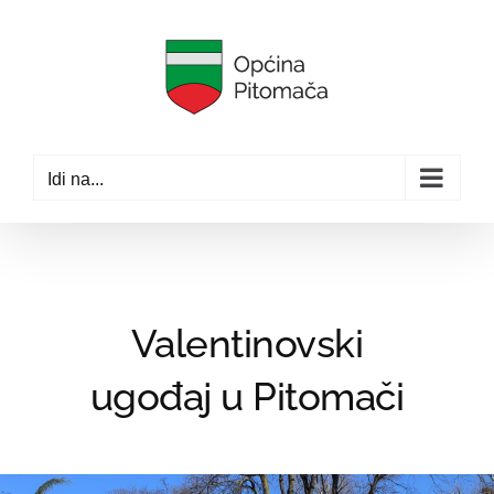
Skip
to
content
Idi na...
Valentinovski
ugođaj u Pitomači