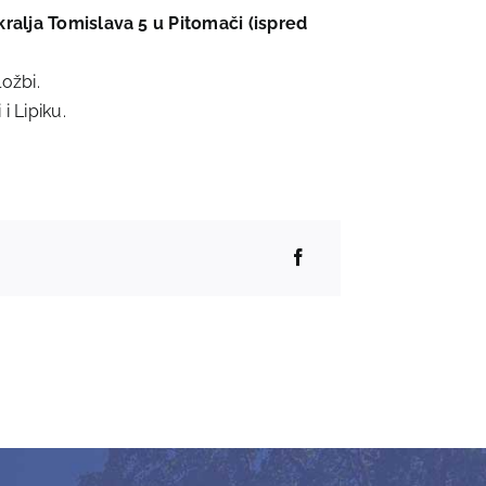
kralja Tomislava 5 u Pitomači (ispred
ožbi.
i Lipiku.