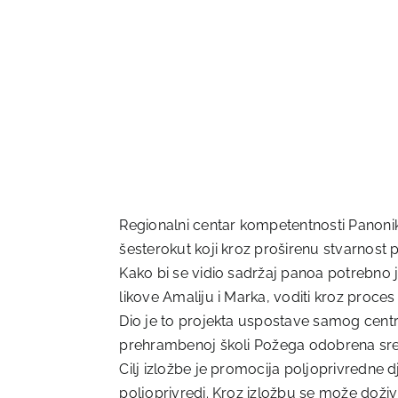
Regionalni centar kompetentnosti Panonika 
šesterokut koji kroz proširenu stvarnost p
Kako bi se vidio sadržaj panoa potrebno je
likove Amaliju i Marka, voditi kroz proce
Dio je to projekta uspostave samog centr
prehrambenoj školi Požega odobrena sre
Cilj izložbe je promocija poljoprivredne 
poljoprivredi. Kroz izložbu se može doživj