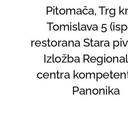
Pitomača, Trg kr
Tomislava 5 (is
restorana Stara piv
Izložba Regiona
centra kompetent
Panonika