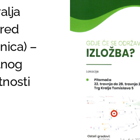
alja
pred
nica) –
lnog
nosti