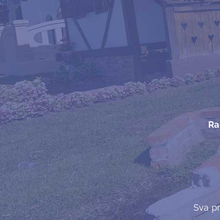
Ra
Sva pr