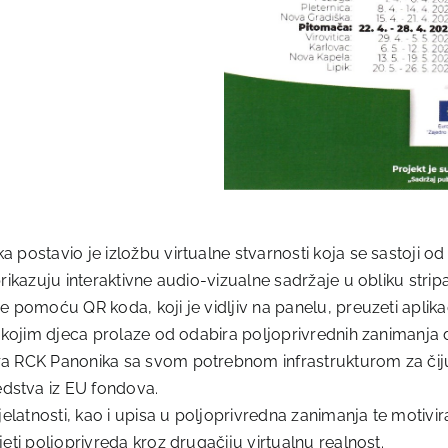
postavio je izložbu virtualne stvarnosti koja se sastoji od 
rikazuju interaktivne audio-vizualne sadržaje u obliku stripa
 pomoću QR koda, koji je vidljiv na panelu, preuzeti aplikac
s kojim djeca prolaze od odabira poljoprivrednih zanimanja 
a RCK Panonika sa svom potrebnom infrastrukturom za čiju 
dstva iz EU fondova.
djelatnosti, kao i upisa u poljoprivredna zanimanja te moti
eti poljoprivreda kroz drugačiju virtualnu realnost.