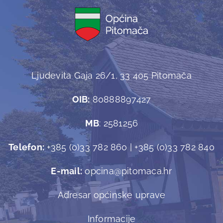
Ljudevita Gaja 26/1, 33 405 Pitomača
OIB:
80888897427
MB
: 2581256
Telefon:
+385 (0)33 782 860 | +385 (0)33 782 840
E-mail:
opcina@pitomaca.hr
Adresar općinske uprave
Informacije