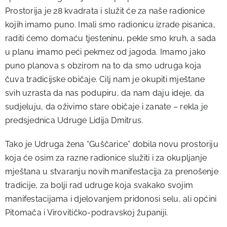
Prostorija je 28 kvadrata i služit će za naše radionice
kojih imamo puno. Imali smo radionicu izrade pisanica,
raditi ćemo domaću tjesteninu, pekle smo kruh, a sada
u planu imamo peći pekmez od jagoda. Imamo jako
puno planova s obzirom na to da smo udruga koja
čuva tradicijske običaje. Cilj nam je okupiti mještane
svih uzrasta da nas podupiru, da nam daju ideje, da
sudjeluju, da oživimo stare običaje i zanate – rekla je
predsjednica Udruge Lidija Dmitrus.
Tako je Udruga žena “Guščarice” dobila novu prostoriju
koja će osim za razne radionice služiti i za okupljanje
mještana u stvaranju novih manifestacija za prenošenje
tradicije, za bolji rad udruge koja svakako svojim
manifestacijama i djelovanjem pridonosi selu, ali općini
Pitomača i Virovitičko-podravskoj županiji.