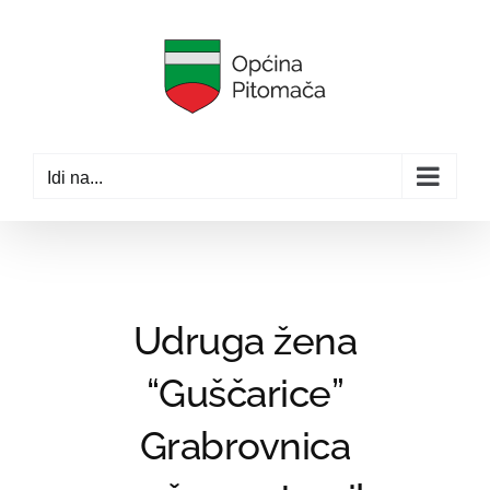
Skip
to
content
Idi na...
Udruga žena
“Guščarice”
Grabrovnica