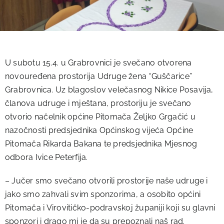
U subotu 15.4. u Grabrovnici je svečano otvorena
novouređena prostorija Udruge žena “Guščarice”
Grabrovnica. Uz blagoslov velečasnog Nikice Posavija,
članova udruge i mještana, prostoriju je svečano
otvorio načelnik općine Pitomača Željko Grgačić u
nazočnosti predsjednika Općinskog vijeća Općine
Pitomača Rikarda Bakana te predsjednika Mjesnog
odbora Ivice Peterfija.
– Jučer smo svečano otvorili prostorije naše udruge i
jako smo zahvali svim sponzorima, a osobito općini
Pitomača i Virovitičko-podravskoj županiji koji su glavni
sponzori i drago mi je da su prepoznali naš rad.