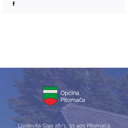
Ljudevita Gaja 26/1, 33 405 Pitomača