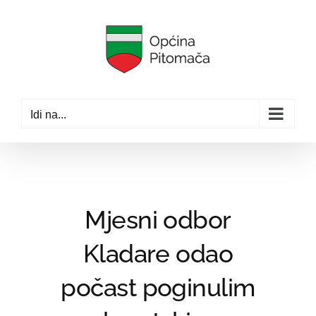
Skip
to
content
Idi na...
Mjesni odbor
Kladare odao
počast poginulim