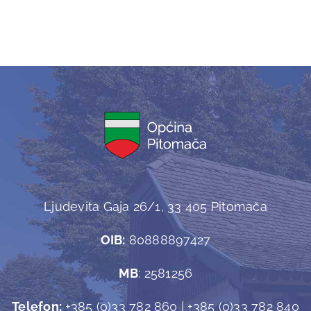
Ljudevita Gaja 26/1, 33 405 Pitomača
OIB:
80888897427
MB
: 2581256
Telefon:
+385 (0)33 782 860 | +385 (0)33 782 840