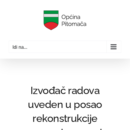
Skip
to
content
Idi na...
Izvođač radova
uveden u posao
rekonstrukcije