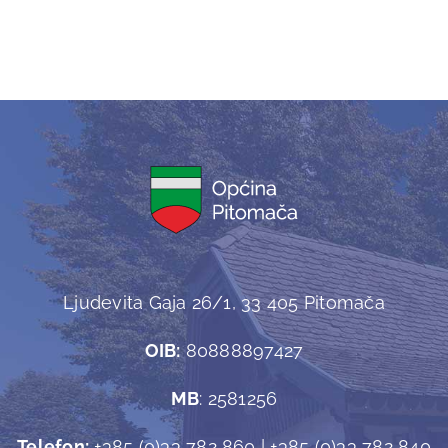
Ljudevita Gaja 26/1, 33 405 Pitomača
OIB:
80888897427
MB
: 2581256
Telefon:
+385 (0)33 782 860 | +385 (0)33 782 840