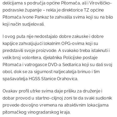
delicijama s područja općine Pitomača, ali i Virovitičko-
podravske županije – rekla je direktorice TZ općine
Pitomača Ivone Pankaz te zahvalila svima koji su na bilo
koji način sudjelovali.
I ovog puta nije nedostajalo dobre zakuske i dobre
kapljice zahvaljujući lokalnim OPG-ovima koji su
predstavili svoje proizvode. A svakako treba istaknuti i
velik broj volontera, djelatnika Policijske postaje
Pitomača i vatrogasce DVD-a Sedlarica koji su dali svoj
obol, dok se za sigurnost natjecatelja brinuo i tim
spašavatelja HGSS Stanice Orahovica.
Ovakav profil utrke svima daje priliku za druženje i
dobar provod u startno-ciljnoj zoni te da svaki sudionik
provede dovoljno vremena na atraktivnim lokacijama
pitomačkog vinogradarskog kraja.