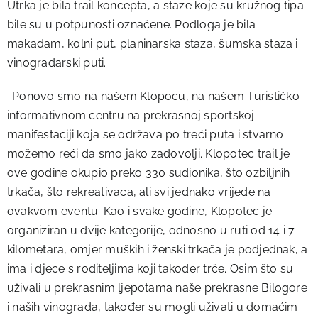
Utrka je bila trail koncepta, a staze koje su kružnog tipa
bile su u potpunosti označene. Podloga je bila
makadam, kolni put, planinarska staza, šumska staza i
vinogradarski puti.
-Ponovo smo na našem Klopocu, na našem Turističko-
informativnom centru na prekrasnoj sportskoj
manifestaciji koja se održava po treći puta i stvarno
možemo reći da smo jako zadovolji. Klopotec trail je
ove godine okupio preko 330 sudionika, što ozbiljnih
trkača, što rekreativaca, ali svi jednako vrijede na
ovakvom eventu. Kao i svake godine, Klopotec je
organiziran u dvije kategorije, odnosno u ruti od 14 i 7
kilometara, omjer muških i ženski trkača je podjednak, a
ima i djece s roditeljima koji također trče. Osim što su
uživali u prekrasnim ljepotama naše prekrasne Bilogore
i naših vinograda, također su mogli uživati u domaćim