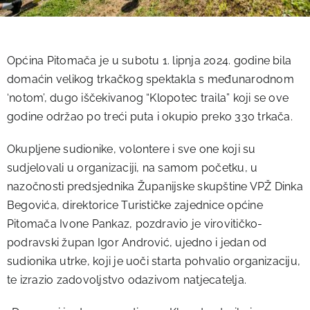
Općina Pitomača je u subotu 1. lipnja 2024. godine bila
domaćin velikog trkačkog spektakla s međunarodnom
‘notom’, dugo iščekivanog “Klopotec traila” koji se ove
godine održao po treći puta i okupio preko 330 trkača.
Okupljene sudionike, volontere i sve one koji su
sudjelovali u organizaciji, na samom početku, u
nazočnosti predsjednika Županijske skupštine VPŽ Dinka
Begovića, direktorice Turističke zajednice općine
Pitomača Ivone Pankaz, pozdravio je virovitičko-
podravski župan Igor Andrović, ujedno i jedan od
sudionika utrke, koji je uoči starta pohvalio organizaciju,
te izrazio zadovoljstvo odazivom natjecatelja.