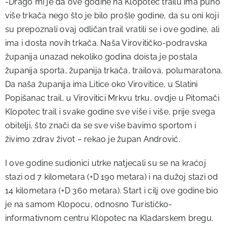
-Drago mi je da ove godine na Klopotec trailu ima puno
više trkača nego što je bilo prošle godine, da su oni koji
su prepoznali ovaj odličan trail vratili se i ove godine, ali
ima i dosta novih trkača. Naša Virovitičko-podravska
županija unazad nekoliko godina doista je postala
županija sporta, županija trkača, trailova, polumaratona.
Da naša županija ima Litice oko Virovitice, u Slatini
Popišanac trail, u Virovitici Mrkvu trku, ovdje u Pitomači
Klopotec trail i svake godine sve više i više, prije svega
obitelji, što znači da se sve više bavimo sportom i
živimo zdrav život – rekao je župan Andrović.
I ove godine sudionici utrke natjecali su se na kraćoj
stazi od 7 kilometara (+D 190 metara) i na dužoj stazi od
14 kilometara (+D 360 metara). Start i cilj ove godine bio
je na samom Klopocu, odnosno Turističko-
informativnom centru Klopotec na Kladarskem bregu.