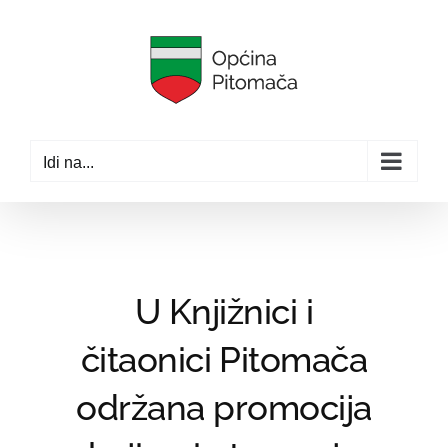
Skip
to
content
Idi na...
U Knjižnici i
čitaonici Pitomača
održana promocija