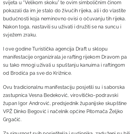
svijeta u “Velikom skoku” te ovim simboličnim činom
pokazali da im je stalo do živućih rijeka, ali i do vlastite
budućnosti koja neminovno ovisi o očuvanju tih rijeka.
Nakon toga, nastavili su uživati i družiti se na suncu i
svježem zraku.
I ove godine Turistička agencija Draft u sklopu
manifestacije organizirala je rafting rijekom Dravom pa
su tako mnogi uživali u spuštanju kanuima i raftingom
od Brodića pa sve do Križnice.
Ovu tradicionalnu manifestaciju posjetili su i saborska
zastupnica Vesna Bedeković, virovitičko-podravski
župan Igor Andrović, predsjednik županijske skupštine
VPŽ Dinko Begović i načelnik općine Pitomača Željko
Grgačić.
Za sigurnost svih posjetitelja i sudionika, zaduženi su bili