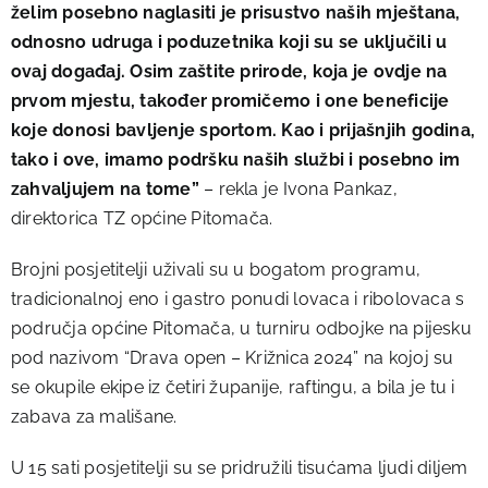
želim posebno naglasiti je prisustvo naših mještana,
odnosno udruga i poduzetnika koji su se uključili u
ovaj događaj. Osim zaštite prirode, koja je ovdje na
prvom mjestu, također promičemo i one beneficije
koje donosi bavljenje sportom. Kao i prijašnjih godina,
tako i ove, imamo podršku naših službi i posebno im
zahvaljujem na tome”
– rekla je Ivona Pankaz,
direktorica TZ općine Pitomača.
Brojni posjetitelji uživali su u bogatom programu,
tradicionalnoj eno i gastro ponudi lovaca i ribolovaca s
područja općine Pitomača, u turniru odbojke na pijesku
pod nazivom “Drava open – Križnica 2024” na kojoj su
se okupile ekipe iz četiri županije, raftingu, a bila je tu i
zabava za mališane.
U 15 sati posjetitelji su se pridružili tisućama ljudi diljem