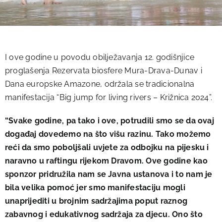
I ove godine u povodu obilježavanja 12. godišnjice
proglašenja Rezervata biosfere Mura-Drava-Dunav i
Dana europske Amazone, održala se tradicionalna
manifestacija “Big jump for living rivers – Križnica 2024”.
“Svake godine, pa tako i ove, potrudili smo se da ovaj
događaj dovedemo na što višu razinu. Tako možemo
reći da smo poboljšali uvjete za odbojku na pijesku i
naravno u raftingu rijekom Dravom. Ove godine kao
sponzor pridružila nam se Javna ustanova i to nam je
bila velika pomoć jer smo manifestaciju mogli
unaprijediti u brojnim sadržajima poput raznog
zabavnog i edukativnog sadržaja za djecu. Ono što