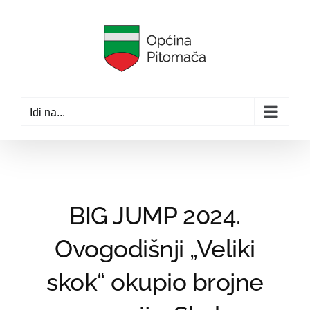
Skip
to
content
Idi na...
BIG JUMP 2024.
Ovogodišnji „Veliki
skok“ okupio brojne