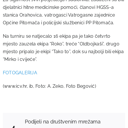
djelatnici hitne medicinske pomoći, članovi HGSS-a
stanica Orahovica, vatrogasci Vatrogasne zajednice
Općine Pitomača i policijski službenici PP Pitomača.
Na turniru se natjecalo 16 ekipa pa je tako četvrto
mjesto zauzela ekipa “Roko”, treće “Oldbojkaši”, drugo
mjesto pripalo je ekipi “Tako to”, dok su najbolji bili ekipa
“Mirko i cvijeće”.
FOTOGALERIJA
(www.icv.hr, ib, Foto: A. Zeko, Foto Begović)
Podijeli na društvenim mrežama