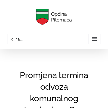
Skip
to
content
Idi na...
Promjena termina
odvoza
komunalnog