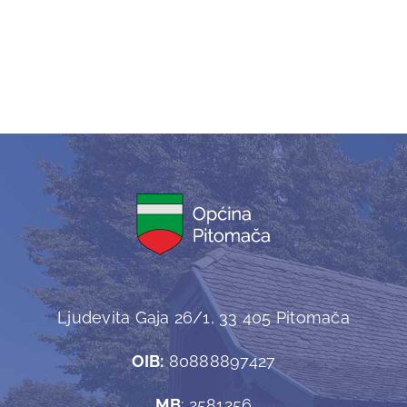
Ljudevita Gaja 26/1, 33 405 Pitomača
OIB:
80888897427
MB
: 2581256