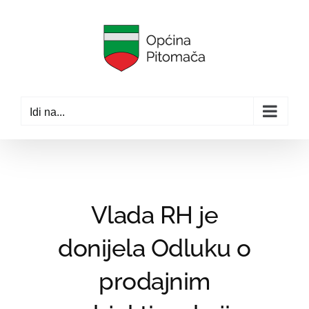
Skip
to
content
Idi na...
Vlada RH je
donijela Odluku o
prodajnim