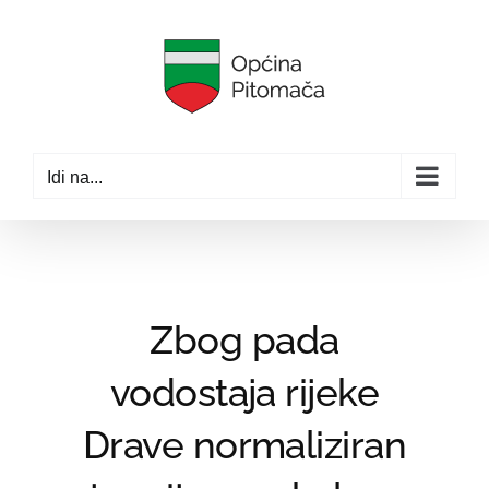
Skip
to
content
Idi na...
Zbog pada
vodostaja rijeke
Drave normaliziran