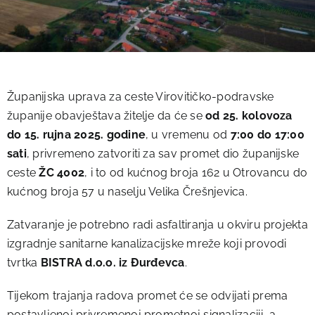
Županijska uprava za ceste Virovitičko-podravske
županije obavještava žitelje da će se
od 25. kolovoza
do 15. rujna 2025. godine
, u vremenu od
7:00 do 17:00
sati
, privremeno zatvoriti za sav promet dio županijske
ceste
ŽC 4002
, i to od kućnog broja 162 u Otrovancu do
kućnog broja 57 u naselju Velika Črešnjevica.
Zatvaranje je potrebno radi asfaltiranja u okviru projekta
izgradnje sanitarne kanalizacijske mreže koji provodi
tvrtka
BISTRA d.o.o. iz Đurđevca
.
Tijekom trajanja radova promet će se odvijati prema
postavljenoj privremenoj prometnoj signalizaciji, a