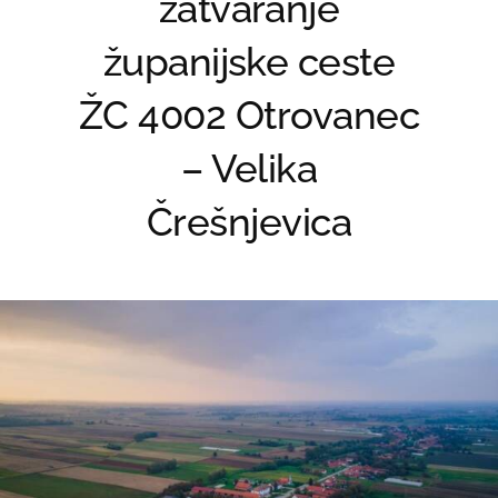
zatvaranje
županijske ceste
ŽC 4002 Otrovanec
– Velika
Črešnjevica