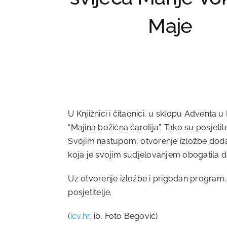
Maje
U Knjižnici i čitaonici, u sklopu Adventa 
“Majina božićna čarolija”. Tako su posjeti
Svojim nastupom, otvorenje izložbe dodatn
koja je svojim sudjelovanjem obogatila 
Uz otvorenje izložbe i prigodan program,
posjetitelje.
(
icv.hr
, ib, Foto Begović)