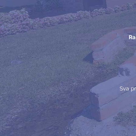
Ra
Sva pr