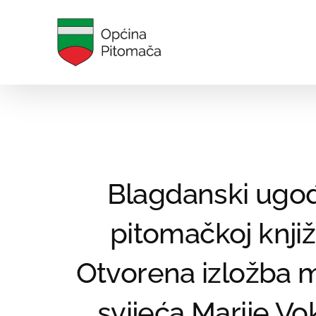
Skip
to
content
Blagdanski ugođ
pitomačkoj knjižn
Otvorena izložba m
svijeća Marije Vok