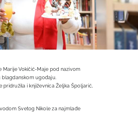
ice Marije Vokičić-Maje pod nazivom
ti u blagdanskom ugođaju.
ridružila i književnica Željka Špoljarić,
 povodom Svetog Nikole za najmlađe