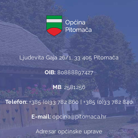
Ljudevita Gaja 26/1, 33 405 Pitomača
OIB:
80888897427
MB
: 2581256
Telefon:
+385 (0)33 782 860 | +385 (0)33 782 840
E-mail:
opcina@pitomaca.hr
Adresar općinske uprave