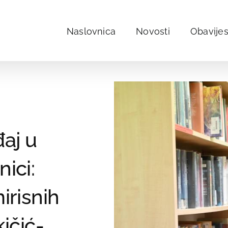
Naslovnica
Novosti
Obavijes
aj u
ici:
irisnih
ičić-