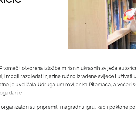
u Pitomači, otvorena izložba mirisnih ukrasnih svijeća autor
telji mogli razgledati njezine ručno izrađene svijeće i uživa
o je uveličala Udruga umirovljenika Pitomača, a večeri se p
događanje.
 organizatori su pripremili i nagradnu igru, kao i poklone