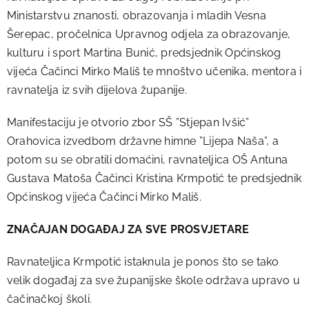
Ministarstvu znanosti, obrazovanja i mladih Vesna
Šerepac, pročelnica Upravnog odjela za obrazovanje,
kulturu i sport Martina Bunić, predsjednik Općinskog
vijeća Čačinci Mirko Mališ te mnoštvo učenika, mentora i
ravnatelja iz svih dijelova županije.
Manifestaciju je otvorio zbor SŠ ”Stjepan Ivšić”
Orahovica izvedbom državne himne ”Lijepa Naša”, a
potom su se obratili domaćini, ravnateljica OŠ Antuna
Gustava Matoša Čačinci Kristina Krmpotić te predsjednik
Općinskog vijeća Čačinci Mirko Mališ.
ZNAČAJAN DOGAĐAJ ZA SVE PROSVJETARE
Ravnateljica Krmpotić istaknula je ponos što se tako
velik događaj za sve županijske škole održava upravo u
čačinačkoj školi.