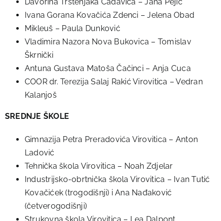
Davorina Trstenjaka Čađavica – Jana Pejić
Ivana Gorana Kovačića Zdenci – Jelena Obad
Mikleuš – Paula Dunković
Vladimira Nazora Nova Bukovica – Tomislav
Škrnički
Antuna Gustava Matoša Čačinci – Anja Cuca
COOR dr. Terezija Salaj Rakić Virovitica – Vedran
Kalanjoš
SREDNJE ŠKOLE
Gimnazija Petra Preradovića Virovitica – Anton
Ladović
Tehnička škola Virovitica – Noah Zdjelar
Industrijsko-obrtnička škola Virovitica – Ivan Tutić
Kovačićek (trogodišnji) i Ana Nađaković
(četverogodišnji)
Strukovna škola Virovitica – Lea Dalpont