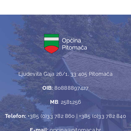
Ljudevita Gaja 26/1, 33 405 Pitomača
OIB:
80888897427
MB
: 2581256
Telefon:
+385 (0)33 782 860 | +385 (0)33 782 840
E-mail:
opcina@pitomaca.hr