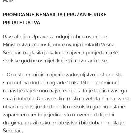
Mališ.
PROMICANJE NENASILJA I PRUŽANJE RUKE
PRIJATELJSTVA
Ravnateljica Uprave za odgoj i obrazovanje pri
Ministarstvu znanosti, obrazovanja i mladih Vesna
Šerepac naglasila je kako je najveća pobjeda cijele
školske godine osmijeh koji svi u dvorani nose.
– Ono što meni čini najveće zadovoljstvo jest ono što
smo čuli na dodjeli nagrade ”Luka Ritz” – promičući
nenasilje dajete ono najvrijednije, a to je toplina vašega
srca i dobrota. Upravo s tim mislima željela bih da svaka
utkana riječ koju ste dobili kroz školsku godinu ostane
zapamćena jer to je jedino što možemo dati jedni
drugima, pružiti ruku prijateljstva i biti dobar – rekla je
Šerepac.