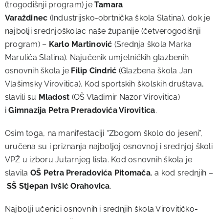
(trogodišnji program) je
Tamara
Varaždinec
(Industrijsko-obrtnička škola Slatina), dok je
najbolji srednjoškolac naše županije (četverogodišnji
program) –
Karlo Martinović
(Srednja škola Marka
Marulića Slatina). Najučenik umjetničkih glazbenih
osnovnih škola je
Filip Cindrić
(Glazbena škola Jan
Vlašimsky Virovitica). Kod sportskih školskih društava,
slavili su
Mladost
(OŠ Vladimir Nazor Virovitica)
i
Gimnazija Petra Preradovića Virovitica
.
Osim toga, n
a manifestaciji “Zbogom školo do jeseni”,
uručena su i priznanja najboljoj osnovnoj i srednjoj školi
VPŽ u izboru Jutarnjeg lista. Kod osnovnih škola je
slavila
OŠ Petra Preradovića Pitomača
, a kod srednjih –
SŠ Stjepan Ivšić Orahovica
.
Najbolji učenici osnovnih i srednjih škola Virovitičko-