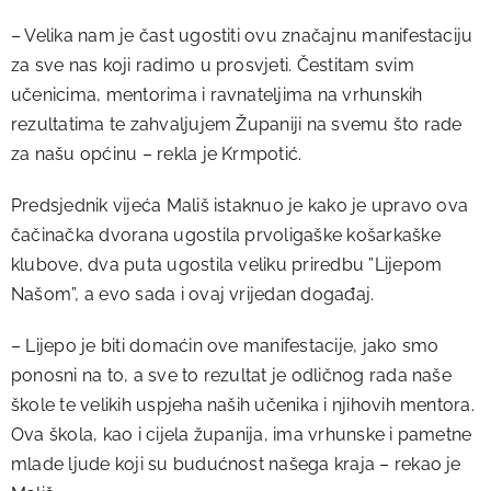
– Velika nam je čast ugostiti ovu značajnu manifestaciju
za sve nas koji radimo u prosvjeti. Čestitam svim
učenicima, mentorima i ravnateljima na vrhunskih
rezultatima te zahvaljujem Županiji na svemu što rade
za našu općinu – rekla je Krmpotić.
Predsjednik vijeća Mališ istaknuo je kako je upravo ova
čačinačka dvorana ugostila prvoligaške košarkaške
klubove, dva puta ugostila veliku priredbu ”Lijepom
Našom”, a evo sada i ovaj vrijedan događaj.
– Lijepo je biti domaćin ove manifestacije, jako smo
ponosni na to, a sve to rezultat je odličnog rada naše
škole te velikih uspjeha naših učenika i njihovih mentora.
Ova škola, kao i cijela županija, ima vrhunske i pametne
mlade ljude koji su budućnost našega kraja – rekao je