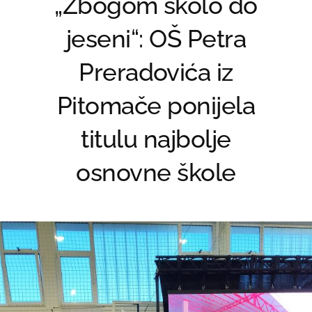
„Zbogom školo do
jeseni“: OŠ Petra
Preradovića iz
Pitomače ponijela
titulu najbolje
osnovne škole