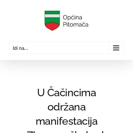
Skip
to
content
Idi na...
U Čačincima
održana
manifestacija