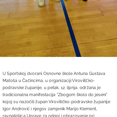
U Sportskoj dvorani Osnovne škole Antuna Gustava
Matoša u Čačincima, u organizaciji Viroviitčko-
podravske županije, u petak, 12. lipnja, održana je
tradicionalna manifestacija ”Zbogom školo do jeseni”
kojoj su nazočili župan Virovitičko-podravske županije
Igor Andrović i njegov zamjenik Marijo Klement,
ravnateljica Uprave za odgoj i obrazovanje pri