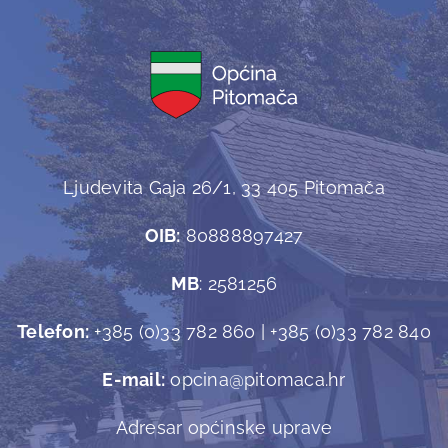
Ljudevita Gaja 26/1, 33 405 Pitomača
OIB:
80888897427
MB
: 2581256
Telefon:
+385 (0)33 782 860 | +385 (0)33 782 840
E-mail:
opcina@pitomaca.hr
Adresar općinske uprave