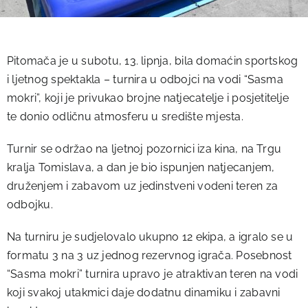
Pitomača je u subotu, 13. lipnja, bila domaćin sportskog
i ljetnog spektakla – turnira u odbojci na vodi “Sasma
mokri”, koji je privukao brojne natjecatelje i posjetitelje
te donio odličnu atmosferu u središte mjesta.
Turnir se održao na ljetnoj pozornici iza kina, na Trgu
kralja Tomislava, a dan je bio ispunjen natjecanjem,
druženjem i zabavom uz jedinstveni vodeni teren za
odbojku.
Na turniru je sudjelovalo ukupno 12 ekipa, a igralo se u
formatu 3 na 3 uz jednog rezervnog igrača. Posebnost
“Sasma mokri” turnira upravo je atraktivan teren na vodi
koji svakoj utakmici daje dodatnu dinamiku i zabavni