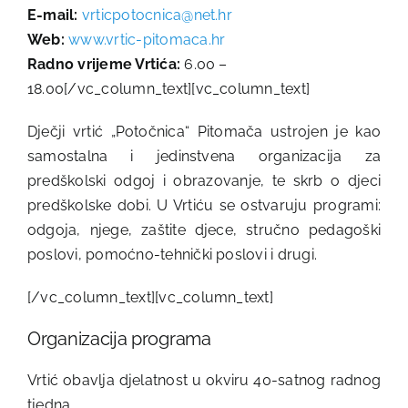
E-mail:
vrticpotocnica@net.hr
Web:
www.vrtic-pitomaca.hr
Radno vrijeme Vrtića:
6.00 –
18.00[/vc_column_text][vc_column_text]
Dječji vrtić „Potočnica“ Pitomača ustrojen je kao
samostalna i jedinstvena organizacija za
predškolski odgoj i obrazovanje, te skrb o djeci
predškolske dobi. U Vrtiću se ostvaruju programi:
odgoja, njege, zaštite djece, stručno pedagoški
poslovi, pomoćno-tehnički poslovi i drugi.
[/vc_column_text][vc_column_text]
Organizacija programa
Vrtić obavlja djelatnost u okviru 40-satnog radnog
tjedna.