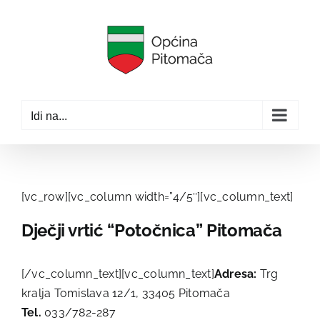
Skip
to
content
Idi na...
[vc_row][vc_column width=”4/5″][vc_column_text]
Dječji vrtić “Potočnica” Pitomača
[/vc_column_text][vc_column_text]
Adresa:
Trg
kralja Tomislava 12/1, 33405 Pitomača
Tel.
033/782-287