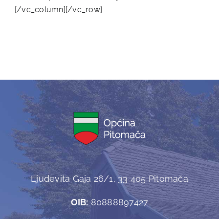
[/vc_column][/vc_row]
Ljudevita Gaja 26/1, 33 405 Pitomača
OIB:
80888897427