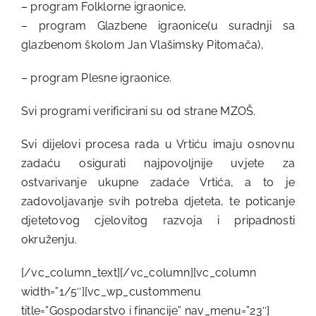
– program Folklorne igraonice,
– program Glazbene igraonice(u suradnji sa
glazbenom školom Jan Vlašimsky Pitomača),
– program Plesne igraonice.
Svi programi verificirani su od strane MZOŠ.
Svi dijelovi procesa rada u Vrtiću imaju osnovnu
zadaću osigurati najpovoljnije uvjete za
ostvarivanje ukupne zadaće Vrtića, a to je
zadovoljavanje svih potreba djeteta, te poticanje
djetetovog cjelovitog razvoja i pripadnosti
okruženju.
[/vc_column_text][/vc_column][vc_column
width=”1/5″][vc_wp_custommenu
title=”Gospodarstvo i financije” nav_menu=”23″]