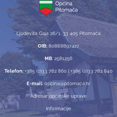
Ljudevita Gaja 26/1, 33 405 Pitomača
OIB:
80888897427
MB
: 2581256
Telefon:
+385 (0)33 782 860 | +385 (0)33 782 840
E-mail:
opcina@pitomaca.hr
Adresar općinske uprave
Informacije