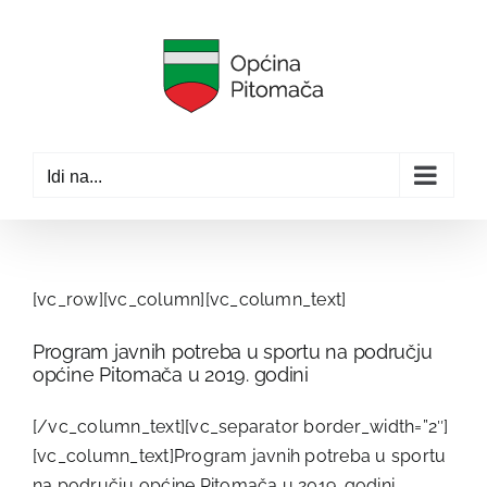
Skip
to
content
Idi na...
[vc_row][vc_column][vc_column_text]
Program javnih potreba u sportu na području
općine Pitomača u 2019. godini
[/vc_column_text][vc_separator border_width=”2″]
[vc_column_text]Program javnih potreba u sportu
na području općine Pitomača u 2019. godini