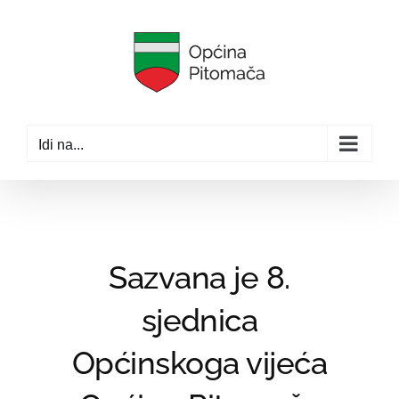
Skip
to
content
Idi na...
Sazvana je 8.
sjednica
Općinskoga vijeća