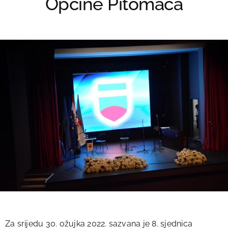
Općine Pitomača
Za srijedu 30. ožujka 2022. sazvana je 8. sjednica