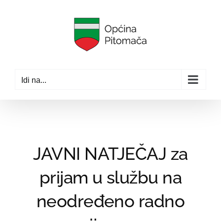
Skip
to
content
Idi na...
JAVNI NATJEČAJ za
prijam u službu na
neodređeno radno