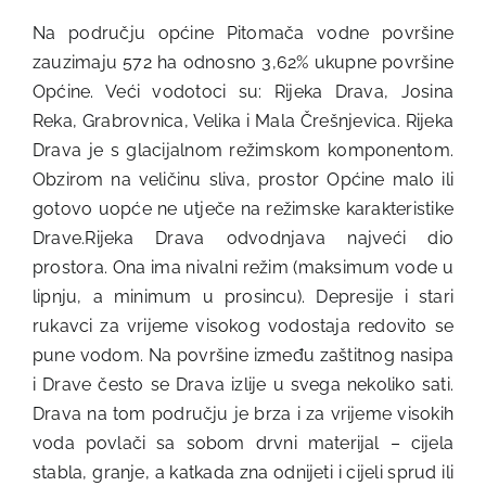
Na području općine Pitomača vodne površine
zauzimaju 572 ha odnosno 3,62% ukupne površine
Općine. Veći vodotoci su: Rijeka Drava, Josina
Reka, Grabrovnica, Velika i Mala Črešnjevica. Rijeka
Drava je s glacijalnom režimskom komponentom.
Obzirom na veličinu sliva, prostor Općine malo ili
gotovo uopće ne utječe na režimske karakteristike
Drave.Rijeka Drava odvodnjava najveći dio
prostora. Ona ima nivalni režim (maksimum vode u
lipnju, a minimum u prosincu). Depresije i stari
rukavci za vrijeme visokog vodostaja redovito se
pune vodom. Na površine između zaštitnog nasipa
i Drave često se Drava izlije u svega nekoliko sati.
Drava na tom području je brza i za vrijeme visokih
voda povlači sa sobom drvni materijal – cijela
stabla, granje, a katkada zna odnijeti i cijeli sprud ili