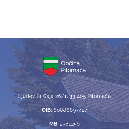
Navigation
Dobrodošli u Pitomaču!
Povijest
Zemljopisna obilježja
Stanovništvo
Grb i zastava
Ljudevita Gaja 26/1, 33 405 Pitomača
Naselja
OIB:
80888897427
Plan ulica
MB
: 2581256