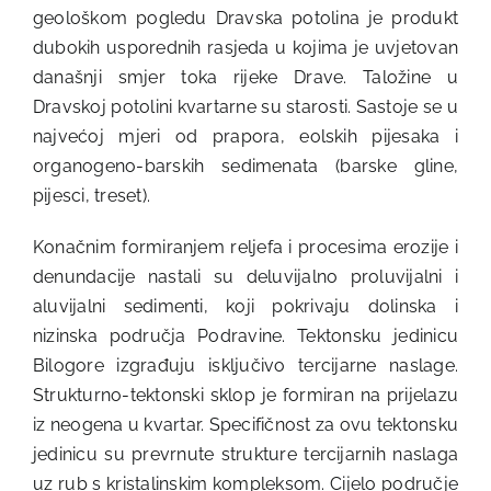
geološkom pogledu Dravska potolina je produkt
dubokih usporednih rasjeda u kojima je uvjetovan
današnji smjer toka rijeke Drave. Taložine u
Dravskoj potolini kvartarne su starosti. Sastoje se u
najvećoj mjeri od prapora, eolskih pijesaka i
organogeno-barskih sedimenata (barske gline,
pijesci, treset).
Konačnim formiranjem reljefa i procesima erozije i
denundacije nastali su deluvijalno proluvijalni i
aluvijalni sedimenti, koji pokrivaju dolinska i
nizinska područja Podravine. Tektonsku jedinicu
Bilogore izgrađuju isključivo tercijarne naslage.
Strukturno-tektonski sklop je formiran na prijelazu
iz neogena u kvartar. Specifičnost za ovu tektonsku
jedinicu su prevrnute strukture tercijarnih naslaga
uz rub s kristalinskim kompleksom. Cijelo područje