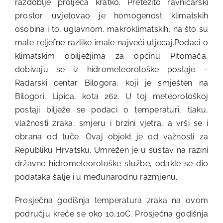
razdoblje proljeća kratko. Pretežito ravničarski
prostor uvjetovao je homogenost klimatskih
osobina i to, uglavnom, makroklimatskih, na što su
male reljefne razlike imale najveći utjecaj.Podaci o
klimatskim obilježjima za općinu Pitomača,
dobivaju se iz hidrometeorološke postaje –
Radarski centar Bilogora, koji je smješten na
Bilogori, Lipica, kota 262. U toj meteorološkoj
postaji bilježe se podaci o temperaturi, tlaku,
vlažnosti zraka, smjeru i brzini vjetra, a vrši se i
obrana od tuče. Ovaj objekt je od važnosti za
Republiku Hrvatsku. Umrežen je u sustav na razini
državne hidrometeorološke službe, odakle se dio
podataka šalje i u međunarodnu razmjenu.
Prosječna godišnja temperatura zraka na ovom
području kreće se oko 10,10C. Prosječna godišnja