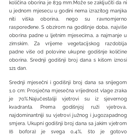
količina oborina je 839 mm.Može se zaključiti da ni
u jednom mjesecu u godini nema izrazitog manjka
niti viška oborina, nego su ravnomjerno
raspoređene. S obzirom na godišnje doba, najviše
oborina padne u ljetnim mjesecima, a najmanje u
zimskim. Za vrijeme vegetacijskog razdoblja
padne više od polovine ukupne godišnje količine
oborina. Srednji godišnji broj dana s kišom iznosi
121 dan.
Srednji mjesečni i godišnji broj dana sa snijegom
1,0 cm: Prosječna mjesečna vrijednost vlage zraka
je 70%.Najučestaliji vjetrovi su iz sjevernog
kvadranta. Prema godišnjoj ruži vjetrova,
najdominantniji su vjetrovi južnog i jugozapadnog
smjera. Ukupni godišnji broj dana sa jakim vjetrom
(6 bofora) je svega 0,4%, što je gotovo