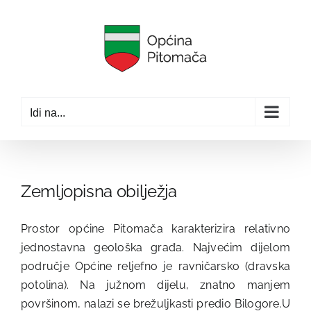
Skip
to
content
Idi na...
Zemljopisna obilježja
Prostor općine Pitomača karakterizira relativno
jednostavna geološka građa. Najvećim dijelom
područje Općine reljefno je ravničarsko (dravska
potolina). Na južnom dijelu, znatno manjem
površinom, nalazi se brežuljkasti predio Bilogore.U